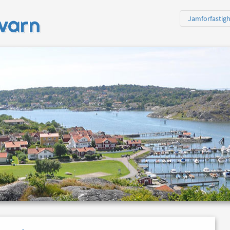
varn
Jamforfastig