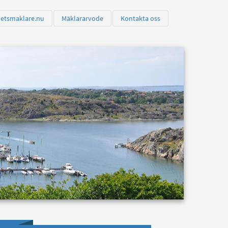
hetsmaklare.nu
Mäklararvode
Kontakta oss