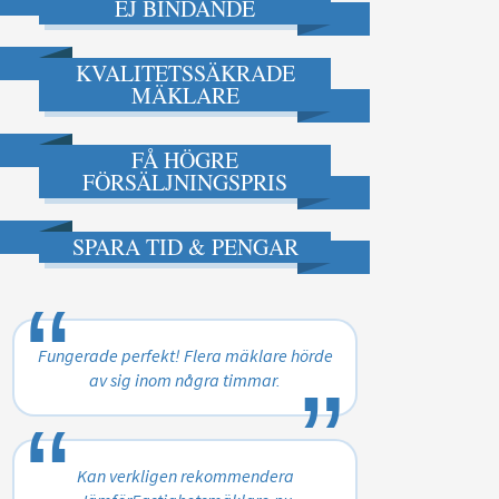
EJ BINDANDE
KVALITETSSÄKRADE
MÄKLARE
FÅ HÖGRE
FÖRSÄLJNINGSPRIS
SPARA TID & PENGAR
“
„
Fungerade perfekt! Flera mäklare hörde
av sig inom några timmar.
“
„
Kan verkligen rekommendera