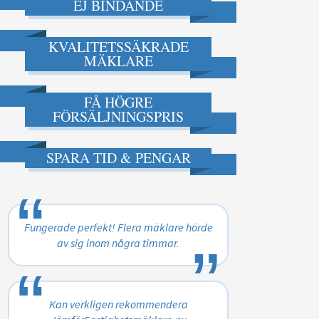
EJ BINDANDE
KVALITETSSÄKRADE
MÄKLARE
FÅ HÖGRE
FÖRSÄLJNINGSPRIS
SPARA TID & PENGAR
“
„
Fungerade perfekt! Flera mäklare hörde
av sig inom några timmar.
“
„
Kan verkligen rekommendera