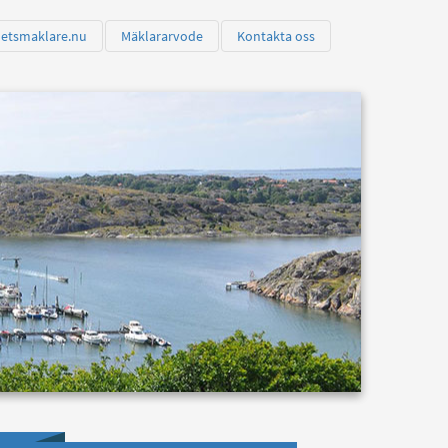
hetsmaklare.nu
Mäklararvode
Kontakta oss