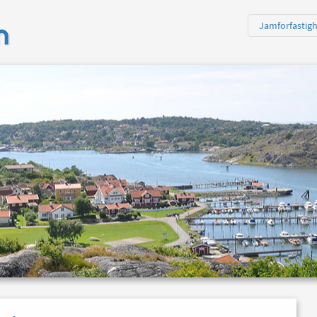
n
Jamforfastig