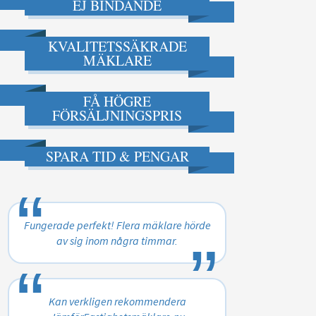
EJ BINDANDE
KVALITETSSÄKRADE
MÄKLARE
FÅ HÖGRE
FÖRSÄLJNINGSPRIS
SPARA TID & PENGAR
“
„
Fungerade perfekt! Flera mäklare hörde
av sig inom några timmar.
“
„
Kan verkligen rekommendera