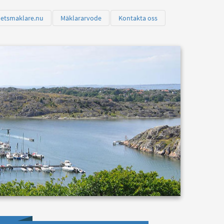
hetsmaklare.nu
Mäklararvode
Kontakta oss