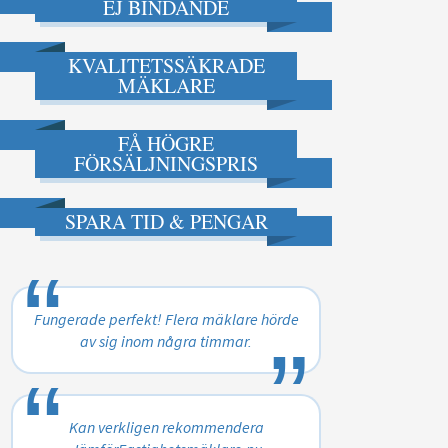
EJ BINDANDE
KVALITETSSÄKRADE
MÄKLARE
FÅ HÖGRE
FÖRSÄLJNINGSPRIS
SPARA TID & PENGAR
“
„
Fungerade perfekt! Flera mäklare hörde
av sig inom några timmar.
“
„
Kan verkligen rekommendera