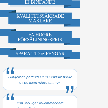
EJ BINDANDE
KVALITETSSÄKRADE
MÄKLARE
FÅ HÖGRE
FÖRSÄLJNINGSPRIS
SPARA TID & PENGAR
“
„
Fungerade perfekt! Flera mäklare hörde
av sig inom några timmar.
“
„
Kan verkligen rekommendera