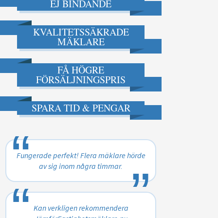
EJ BINDANDE
KVALITETSSÄKRADE
MÄKLARE
FÅ HÖGRE
FÖRSÄLJNINGSPRIS
SPARA TID & PENGAR
“
„
Fungerade perfekt! Flera mäklare hörde
av sig inom några timmar.
“
„
Kan verkligen rekommendera