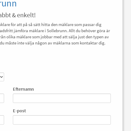
brunn
abbt & enkelt!
äklare för att på så sätt hitta den mäklare som passar dig
nadsfritt jämföra mäklare i Sollebrunn. Allt du behöver göra är
från olika mäklare som jobbar med att sälja just den typen av
ch du måste inte välja någon av mäklarna som kontaktar dig.
Efternamn
E-post