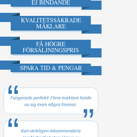
EJ BINDANDE
KVALITETSSÄKRADE
MÄKLARE
FÅ HÖGRE
FÖRSÄLJNINGSPRIS
SPARA TID & PENGAR
“
„
Fungerade perfekt! Flera mäklare hörde
av sig inom några timmar.
“
„
Kan verkligen rekommendera