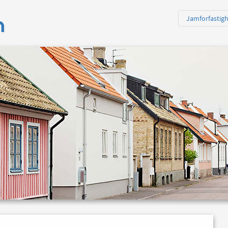
n
Jamforfastig